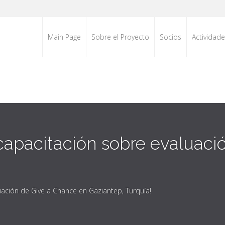
Main Page
Sobre el Proyecto
Socios
Actividad
 capacitación sobre evaluac
uación de Give a Chance en Gaziantep, Turquía!