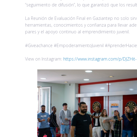
“seguimiento de difusión”, lo que garantizó que los res
La Reunión de Evaluación Final en Gaziantep no solo si
herramientas, conocimientos y confianza para llevar ade
pares y el apoyo continuo al emprendimiento juvenil.
#Giveachance #EmpoderamientoJuvenil #AprenderHacie
View on Instagram:
https://www.instagram.com/p/DJZHit-