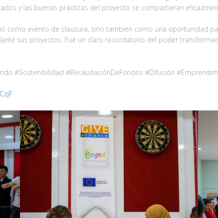
ultados y las buenas prácticas del proyecto se compartieran eficazme
rvió como evento de clausura, sino también como una oportunidad pa
lante sus proyectos. Fue un claro recordatorio del poder transformado
ndo #Sostenibilidad #RecaudaciónDeFondos #Difusión #Emprendimi
CzjF