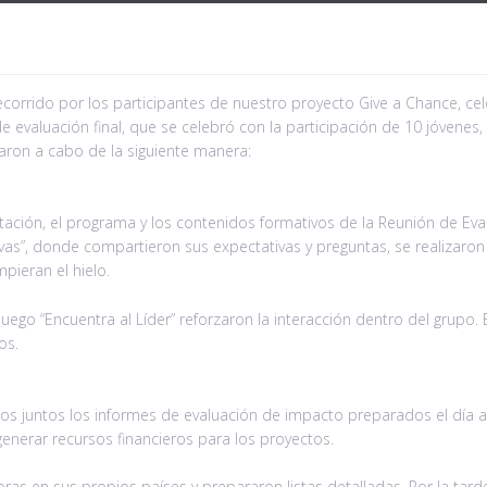
corrido por los participantes de nuestro proyecto Give a Chance, ce
e evaluación final, que se celebró con la participación de 10 jóven
aron a cabo de la siguiente manera:
ación, el programa y los contenidos formativos de la Reunión de Eval
vas”, donde compartieron sus expectativas y preguntas, se realizaron
pieran el hielo.
 juego “Encuentra al Líder” reforzaron la interacción dentro del grupo
os.
s juntos los informes de evaluación de impacto preparados el día a
enerar recursos financieros para los proyectos.
doras en sus propios países y prepararon listas detalladas. Por la tar