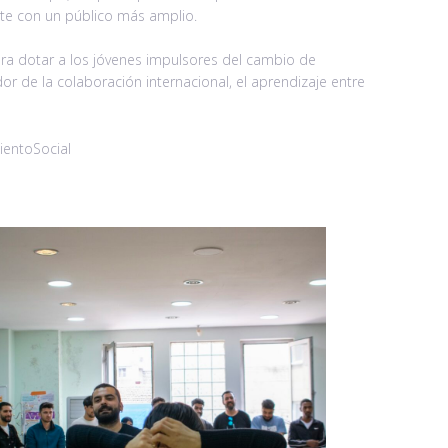
nte con un público más amplio.
ra dotar a los jóvenes impulsores del cambio de
r de la colaboración internacional, el aprendizaje entre
entoSocial