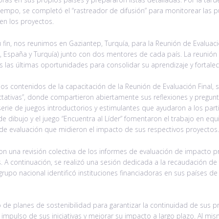
tiempo, se completó el “rastreador de difusión” para monitorear las 
 en los proyectos.
fin, nos reunimos en Gaziantep, Turquía, para la Reunión de Evaluació
, España y Turquía) junto con dos mentores de cada país. La reunión 
s las últimas oportunidades para consolidar su aprendizaje y fortalecer
 contenidos de la capacitación de la Reunión de Evaluación Final, s
ectativas”, donde compartieron abiertamente sus reflexiones y pregunta
rie de juegos introductorios y estimulantes que ayudaron a los parti
 de dibujo y el juego “Encuentra al Líder” fomentaron el trabajo en equi
de evaluación que midieron el impacto de sus respectivos proyectos.
 una revisión colectiva de los informes de evaluación de impacto pre
s. A continuación, se realizó una sesión dedicada a la recaudación d
rupo nacional identificó instituciones financiadoras en sus países d
lo de planes de sostenibilidad para garantizar la continuidad de sus p
 impulso de sus iniciativas y mejorar su impacto a largo plazo. Al mi