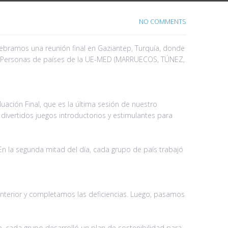
NO COMMENTS
lebramos una reunión final en Gaziantep, Turquía, donde
es, Personas de países de la UE-MED (MARRUECOS, TÚNEZ,
uación Final, que es la última sesión de nuestro
 divertidos juegos introductorios y estimulantes para
. En la segunda mitad del día, cada grupo de país trabajó
nterior y completamos las deficiencias. Luego, pasamos
de, cada grupo desarrolló un plan de sostenibilidad para